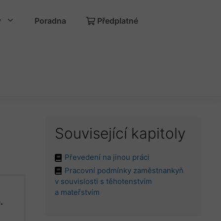
y
Poradna
Předplatné
Související kapitoly
Převedení na jinou práci
Pracovní podmínky zaměstnankyň
v souvislosti s těhotenstvím
a mateřstvím
.