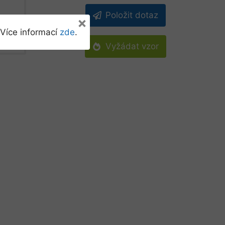
Položit dotaz
×
Více informací
zde
.
Vyžádat vzor