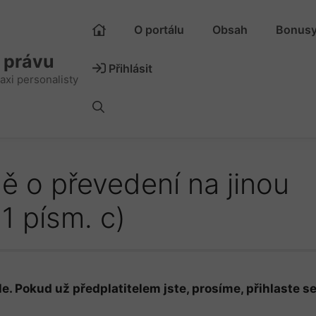
O portálu
Obsah
Bonus
m právu
Přihlásit
axi personalisty
 o převedení na jinou
 1 písm. c)
e. Pokud už předplatitelem jste, prosíme, přihlaste se