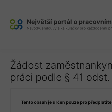
Přeskočit
na
obsah
Největší portál o pracovní
Návody, smlouvy a kalkulačky pro každodenní pr
Žádost zaměstnankyně
práci podle § 41 odst.
Tento obsah je určen pouze pro předplatitel