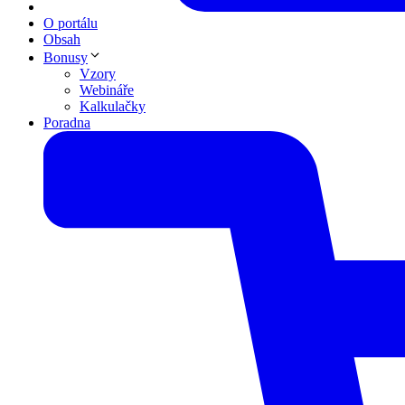
O portálu
Obsah
Bonusy
Vzory
Webináře
Kalkulačky
Poradna