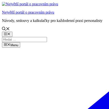
Přeskočit
na
Největší portál o pracovním právu
obsah
Návody, smlouvy a kalkulačky pro každodenní praxi personalisty
Menu
Menu