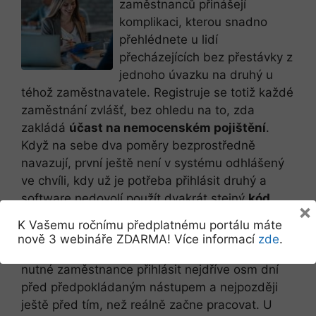
zaměstnanců přinášejí
komplikaci, kterou snadno
přehlédnete u lidí
přecházejících bez přestávky z
jednoho úvazku na druhý u
téhož zaměstnavatele. Registruje se totiž každé
zaměstnání zvlášť, bez ohledu na to, zda
zakládá
účast na nemocenském pojištění
.
Když na sebe dva poměry bezprostředně
navazují, první ještě není v systému odhlášený
ve chvíli, kdy už je potřeba přihlásit druhý a
software nedovolí použít dvakrát stejný
kód
×
druhu činnosti
.
K Vašemu ročnímu předplatnému portálu máte
nově 3 webináře ZDARMA! Více informací
zde
.
K tomu se přidává
zpřísnění lhůt
. Nově je
nutné zaměstnance přihlásit nejdříve osm dní
před předpokládaným nástupem a nejpozději
ještě před tím, než reálně začne pracovat. U