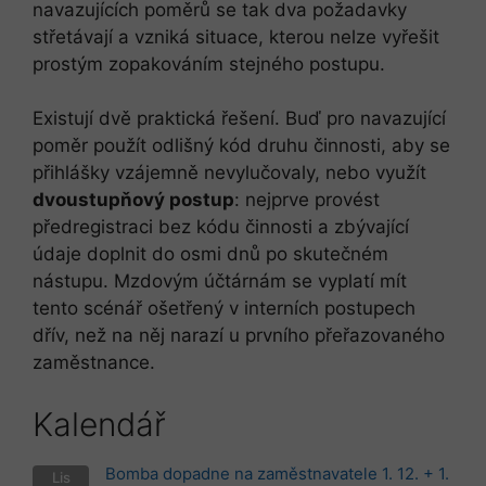
navazujících poměrů se tak dva požadavky
střetávají a vzniká situace, kterou nelze vyřešit
prostým zopakováním stejného postupu.
Existují dvě praktická řešení. Buď pro navazující
poměr použít odlišný kód druhu činnosti, aby se
přihlášky vzájemně nevylučovaly, nebo využít
dvoustupňový postup
: nejprve provést
předregistraci bez kódu činnosti a zbývající
údaje doplnit do osmi dnů po skutečném
nástupu. Mzdovým účtárnám se vyplatí mít
tento scénář ošetřený v interních postupech
dřív, než na něj narazí u prvního přeřazovaného
zaměstnance.
Kalendář
Bomba dopadne na zaměstnavatele 1. 12. + 1.
Lis