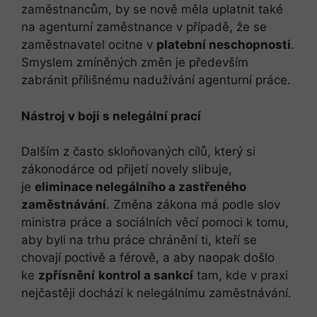
zaměstnancům, by se nově měla uplatnit také
na agenturní zaměstnance v případě, že se
zaměstnavatel ocitne v
platební neschopnosti
.
Smyslem zmíněných změn je především
zabránit přílišnému nadužívání agenturní práce.
Nástroj v boji s nelegální prací
Dalším z často skloňovaných cílů, který si
zákonodárce od přijetí novely slibuje,
je
eliminace nelegálního a zastřeného
zaměstnávání
. Změna zákona má podle slov
ministra práce a sociálních věcí pomoci k tomu,
aby byli na trhu práce chránění ti, kteří se
chovají poctivě a férově, a aby naopak došlo
ke
zpřísnění
kontrol a sankcí
tam, kde v praxi
nejčastěji dochází k nelegálnímu zaměstnávání.