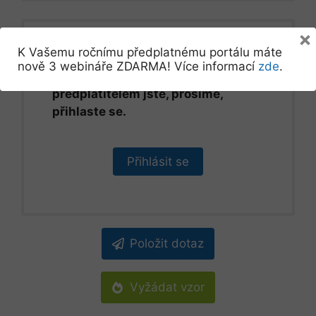
×
K Vašemu ročnímu předplatnému portálu máte
Tento obsah je určen pouze pro
nově 3 webináře ZDARMA! Více informací
zde
.
předplatitele. Pokud už
předplatitelem jste, prosíme,
přihlaste se.
Přihlásit se
Položit dotaz
Vyžádat vzor