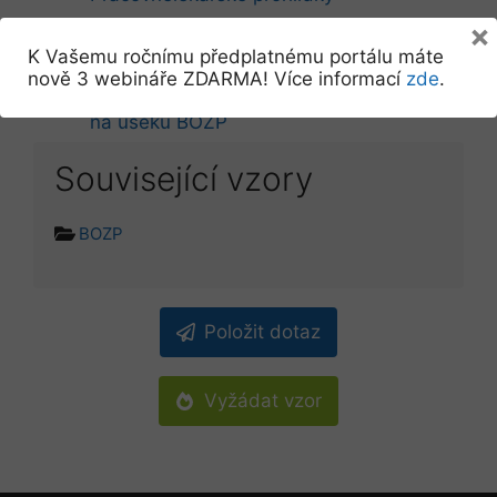
Vstupní lékařská prohlídka
×
K Vašemu ročnímu předplatnému portálu máte
Zajištění pracovnělékařských služeb
nově 3 webináře ZDARMA! Více informací
zde
.
Základní povinnosti zaměstnavatele
na úseku BOZP
Související vzory
BOZP
Položit dotaz
Vyžádat vzor