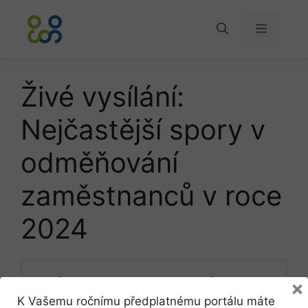
Přeskočit
na
Menu
obsah
Živé vysílání:
Nejčastější spory v
odměňování
zaměstnanců v roce
2024
Čtvrtek 25. 4. 2024, 9:00 – Čtvrtek 25.
×
4. 2024, 13:00
K Vašemu ročnímu předplatnému portálu máte