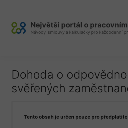
Přeskočit
na
obsah
Největší portál o pracovní
Návody, smlouvy a kalkulačky pro každodenní pr
Dohoda o odpovědnos
svěřených zaměstnanc
Tento obsah je určen pouze pro předplatitel