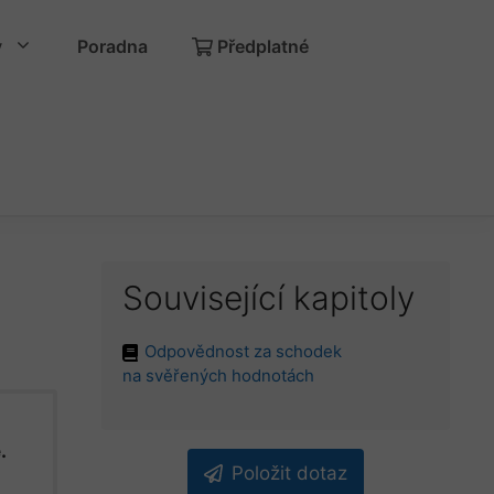
y
Poradna
Předplatné
Související kapitoly
Odpovědnost za schodek
na svěřených hodnotách
.
Položit dotaz