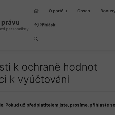
O portálu
Obsah
Bonus
m právu
Přihlásit
axi personalisty
ti k ochraně hodnot
i k vyúčtování
e. Pokud už předplatitelem jste, prosíme, přihlaste se