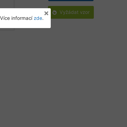
×
Vyžádat vzor
Více informací
zde
.