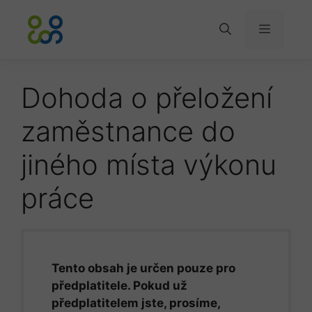
Přeskočit
na
Menu
obsah
Dohoda o přeložení
zaměstnance do
jiného místa výkonu
práce
Tento obsah je určen pouze pro
předplatitele. Pokud už
předplatitelem jste, prosíme,