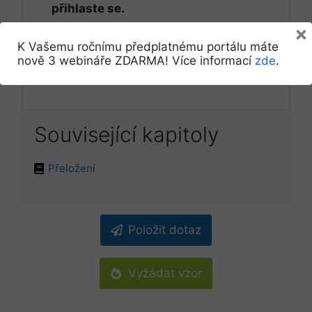
přihlaste se.
×
K Vašemu ročnímu předplatnému portálu máte
Přihlásit se
nově 3 webináře ZDARMA! Více informací
zde
.
Související kapitoly
Přeložení
Položit dotaz
Vyžádat vzor