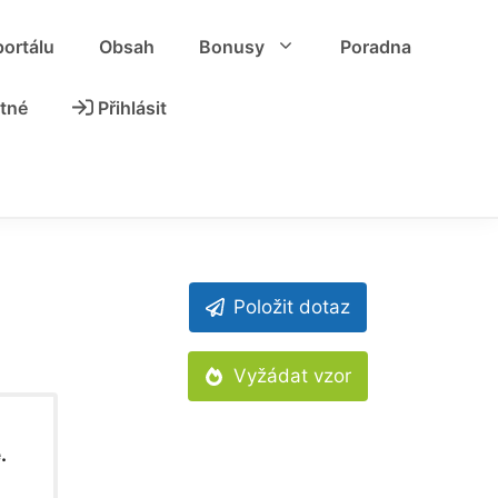
portálu
Obsah
Bonusy
Poradna
tné
Přihlásit
Položit dotaz
Vyžádat vzor
.