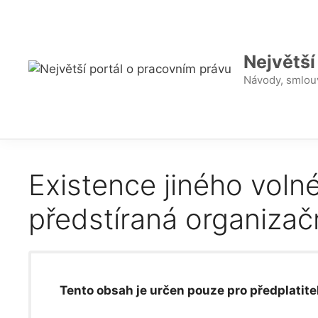
Přeskočit
na
obsah
Největší
Návody, smlouv
Existence jiného voln
předstíraná organiza
Tento obsah je určen pouze pro předplatitel