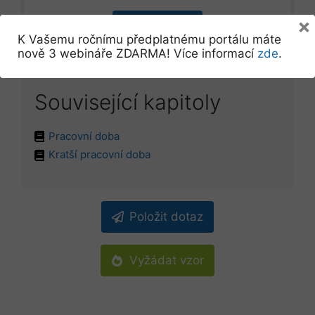
×
Přihlásit se
K Vašemu ročnímu předplatnému portálu máte
nově 3 webináře ZDARMA! Více informací
zde
.
Související kapitoly
Pracovní doba
Kratší pracovní doba
Položit dotaz
Vyžádat vzor