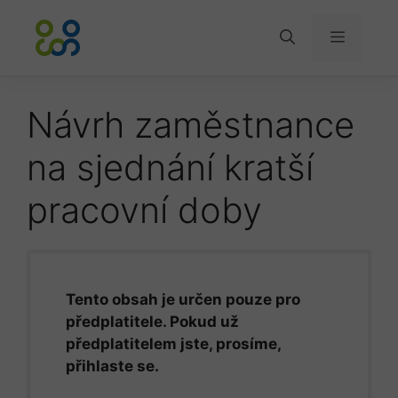
Přeskočit
na
Menu
obsah
Návrh zaměstnance
na sjednání kratší
pracovní doby
Tento obsah je určen pouze pro
předplatitele. Pokud už
předplatitelem jste, prosíme,
přihlaste se.