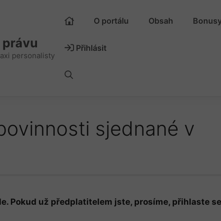
O portálu
Obsah
Bonus
m právu
Přihlásit
axi personalisty
povinnosti sjednané v
e. Pokud už předplatitelem jste, prosíme, přihlaste se