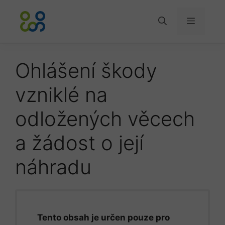
Přeskočit
na
Menu
obsah
Ohlášení škody
vzniklé na
odložených věcech
a žádost o její
náhradu
Tento obsah je určen pouze pro