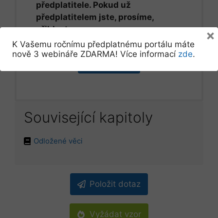
předplatitele. Pokud už
předplatitelem jste, prosíme,
přihlaste se.
×
K Vašemu ročnímu předplatnému portálu máte
nově 3 webináře ZDARMA! Více informací
zde
.
Přihlásit se
Související kapitoly
Odložené věci
Položit dotaz
Vyžádat vzor