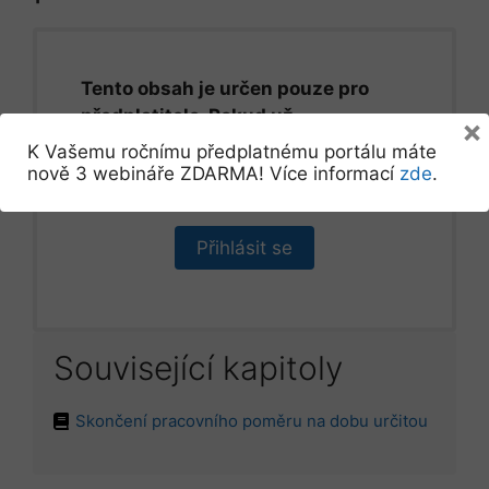
Tento obsah je určen pouze pro
předplatitele. Pokud už
×
předplatitelem jste, prosíme,
K Vašemu ročnímu předplatnému portálu máte
přihlaste se.
nově 3 webináře ZDARMA! Více informací
zde
.
Přihlásit se
Související kapitoly
Skončení pracovního poměru na dobu určitou