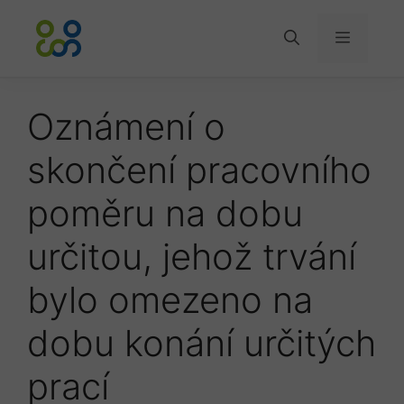
Přeskočit
na
Menu
obsah
Oznámení o
skončení pracovního
poměru na dobu
určitou, jehož trvání
bylo omezeno na
dobu konání určitých
prací