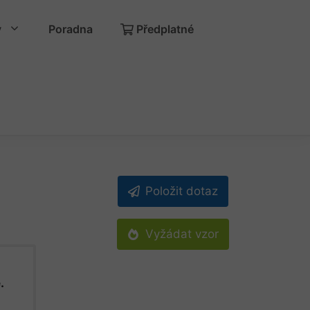
y
Poradna
Předplatné
Položit dotaz
Vyžádat vzor
.