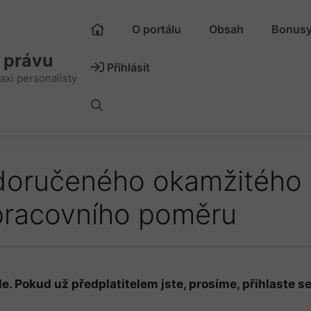
O portálu
Obsah
Bonus
m právu
Přihlásit
axi personalisty
doručeného okamžitého
 pracovního poměru
e. Pokud už předplatitelem jste, prosíme, přihlaste se