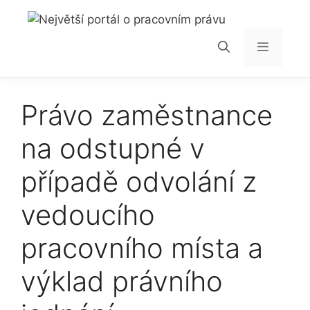
Přeskočit
na
obsah
Menu
Právo zaměstnance
na odstupné v
případě odvolání z
vedoucího
pracovního místa a
výklad právního