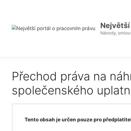
Přeskočit
na
obsah
Největší
Návody, smlouv
Přechod práva na náhr
společenského uplatn
Tento obsah je určen pouze pro předplatitel