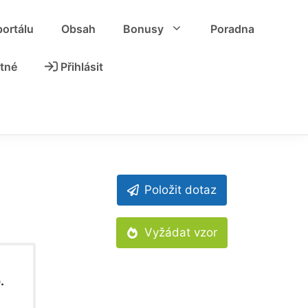
portálu
Obsah
Bonusy
Poradna
tné
Přihlásit
Položit dotaz
Vyžádat vzor
.