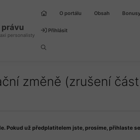
O portálu
Obsah
Bonus
m právu
Přihlásit
axi personalisty
ční změně (zrušení část
e. Pokud už předplatitelem jste, prosíme, přihlaste se