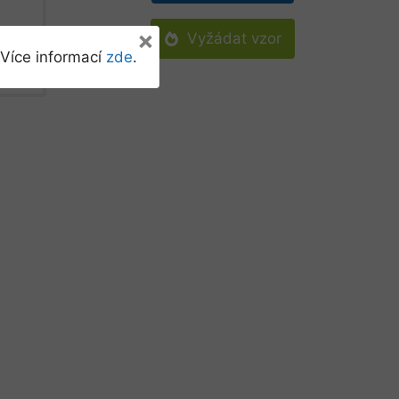
×
Vyžádat vzor
Více informací
zde
.