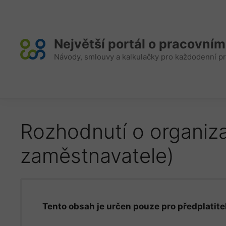
Přeskočit
na
obsah
Největší portál o pracovní
Návody, smlouvy a kalkulačky pro každodenní pr
Rozhodnutí o organiza
zaměstnavatele)
Tento obsah je určen pouze pro předplatitel