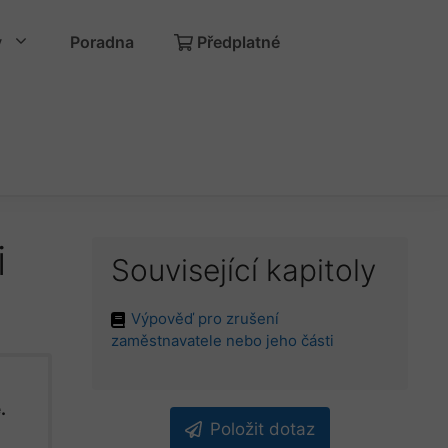
y
Poradna
Předplatné
i
Související kapitoly
Výpověď pro zrušení
zaměstnavatele nebo jeho části
.
Položit dotaz