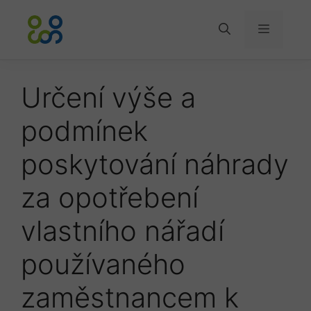
Přeskočit
na
Menu
obsah
Určení výše a
podmínek
poskytování náhrady
za opotřebení
vlastního nářadí
používaného
zaměstnancem k