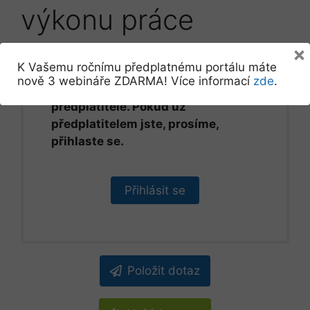
výkonu práce
×
K Vašemu ročnímu předplatnému portálu máte
nově 3 webináře ZDARMA! Více informací
zde
.
Tento obsah je určen pouze pro
předplatitele. Pokud už
předplatitelem jste, prosíme,
přihlaste se.
Přihlásit se
Položit dotaz