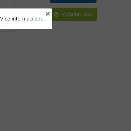
×
Vyžádat vzor
Více informací
zde
.