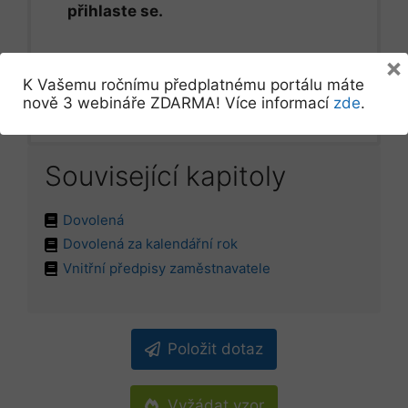
přihlaste se.
×
Přihlásit se
K Vašemu ročnímu předplatnému portálu máte
nově 3 webináře ZDARMA! Více informací
zde
.
Související kapitoly
Dovolená
Dovolená za kalendářní rok
Vnitřní předpisy zaměstnavatele
Položit dotaz
Vyžádat vzor