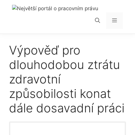
Přeskočit
na
obsah
Menu
Výpověď pro
dlouhodobou ztrátu
zdravotní
způsobilosti konat
dále dosavadní práci