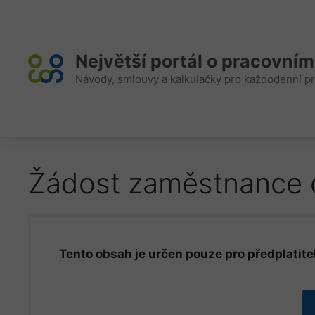
Přeskočit
na
obsah
Největší portál o pracovní
Návody, smlouvy a kalkulačky pro každodenní pr
Žádost zaměstnance o
Tento obsah je určen pouze pro předplatitel