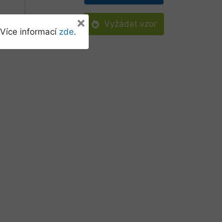
×
Vyžádat vzor
Více informací
zde
.