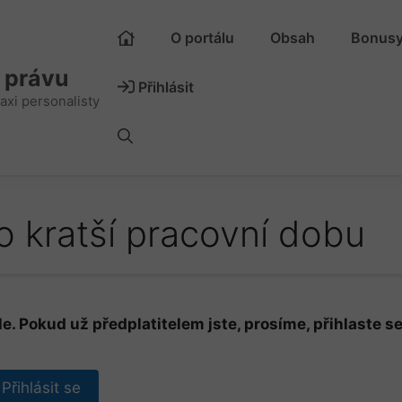
O portálu
Obsah
Bonus
m právu
Přihlásit
axi personalisty
 kratší pracovní dobu
e. Pokud už předplatitelem jste, prosíme, přihlaste se
Přihlásit se