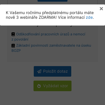
×
K Vašemu ročnímu předplatnému portálu máte
nově 3 webináře ZDARMA! Více informací
zde
.
Související kapitoly
Odškodňování pracovních úrazů a nemocí
z povolání
Základní povinnosti zaměstnavatele na úseku
BOZP
Položit dotaz
Vyžádat vzor