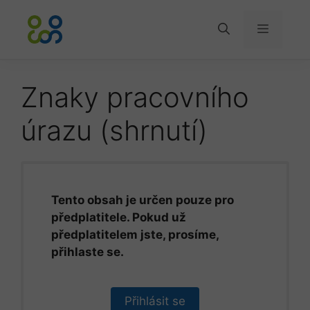
Přeskočit
na
Menu
obsah
Znaky pracovního
úrazu (shrnutí)
Tento obsah je určen pouze pro
předplatitele. Pokud už
předplatitelem jste, prosíme,
přihlaste se.
Přihlásit se