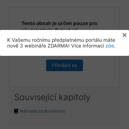
Tento obsah je určen pouze pro
předplatitele. Pokud už
×
předplatitelem jste, prosíme,
K Vašemu ročnímu předplatnému portálu máte
přihlaste se.
nově 3 webináře ZDARMA! Více informací
zde
.
Přihlásit se
Související kapitoly
Náhrada za dovolenou