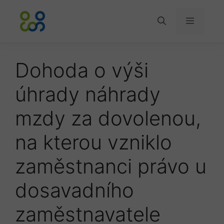
Přeskočit
na
Menu
obsah
Dohoda o výši
úhrady náhrady
mzdy za dovolenou,
na kterou vzniklo
zaměstnanci právo u
dosavadního
zaměstnavatele