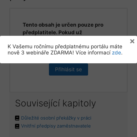
Tento obsah je určen pouze pro
předplatitele. Pokud už
×
předplatitelem jste, prosíme,
K Vašemu ročnímu předplatnému portálu máte
přihlaste se.
nově 3 webináře ZDARMA! Více informací
zde
.
Přihlásit se
Související kapitoly
Důležité osobní překážky v práci
Vnitřní předpisy zaměstnavatele