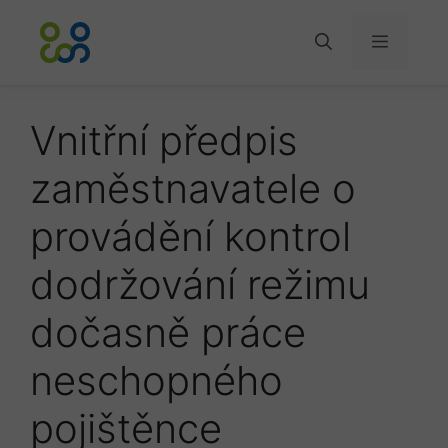
Přeskočit
na
Menu
obsah
Vnitřní předpis
zaměstnavatele o
provádění kontrol
dodržování režimu
dočasně práce
neschopného
pojištěnce