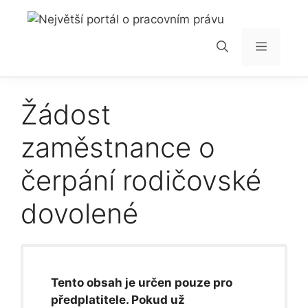
Přeskočit
na
obsah
Menu
Žádost
zaměstnance o
čerpání rodičovské
dovolené
Tento obsah je určen pouze pro
předplatitele. Pokud už