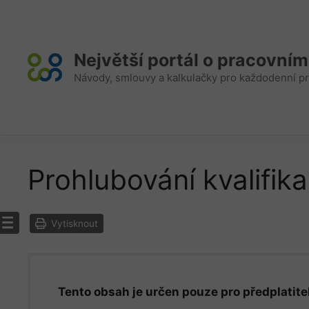
Přeskočit
na
obsah
Největší portál o pracovní
Návody, smlouvy a kalkulačky pro každodenní pr
Prohlubování kvalifik
Vytisknout
Tento obsah je určen pouze pro předplatitel