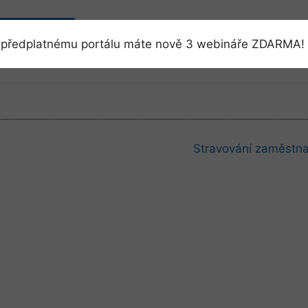
Přihlásit se
předplatnému portálu máte nově 3 webináře ZDARMA! 
Stravování zaměstn