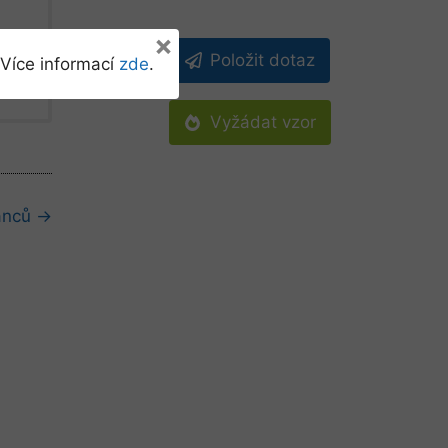
×
Položit dotaz
Více informací
zde
.
Vyžádat vzor
anců →