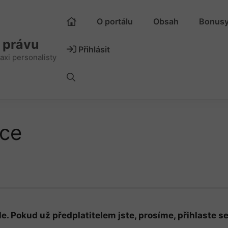
O portálu
Obsah
Bonus
m právu
Přihlásit
axi personalisty
ace
e. Pokud už předplatitelem jste, prosíme, přihlaste se