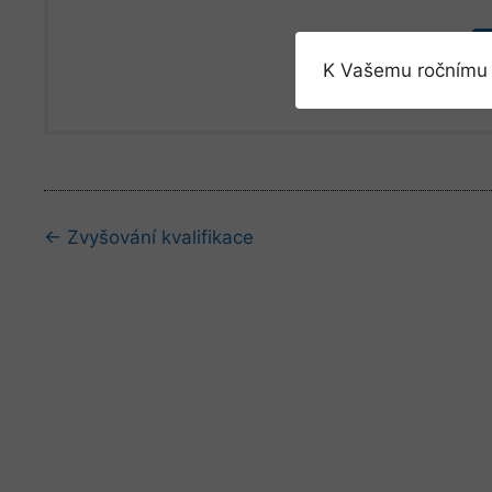
K Vašemu ročnímu 
Navigace
← Zvyšování kvalifikace
kapitolami