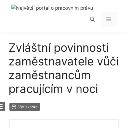
Přeskočit
na
obsah
Menu
Zvláštní povinnosti
zaměstnavatele vůči
zaměstnancům
pracujícím v noci
Vytisknout