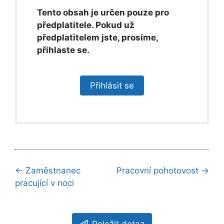
Tento obsah je určen pouze pro
předplatitele. Pokud už
předplatitelem jste, prosíme,
přihlaste se.
Přihlásit se
Navigace
← Zaměstnanec
Pracovní pohotovost →
kapitolami
pracující v noci
Položit dotaz